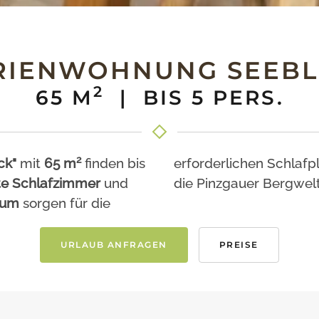
RIENWOHNUNG SEEBL
2
65 M
| BIS 5 PERS.
2
ck"
mit
65 m
finden bis
erforderlichen Schlafp
te Schlafzimmer
und
die Pinzgauer Bergwel
aum
sorgen für die
URLAUB ANFRAGEN
PREISE