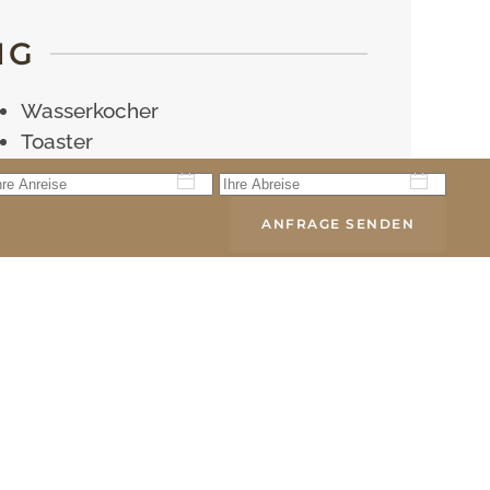
NG
Wasserkocher
Toaster
Eierkocher
Geschirr, Gläser, Besteck
ANFRAGE SENDEN
Frottierwaren in Küche und Bad
Bettwäsche