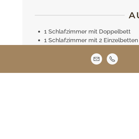
A
1 Schlafzimmer mit Doppelbett
1 Schlafzimmer mit 2 Einzelbetten
und (Bett-)Couch
Wohnküche mit Essecke
Bad mit Dusche
Separates WC
2 Balkone, süd- und südost-seitig