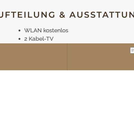
UFTEILUNG & AUSSTATTU
WLAN kostenlos
2 Kabel-TV
2 Kochplatten
Mikrowelle
Geschirrspüler
Kühlschrank mit Gefrierfach
Kaffeemaschine
PREISE